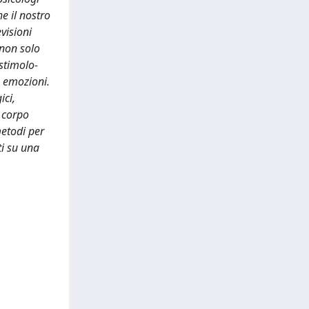
e il nostro
visioni
 non solo
stimolo-
e emozioni.
ici,
l corpo
metodi per
ti su una