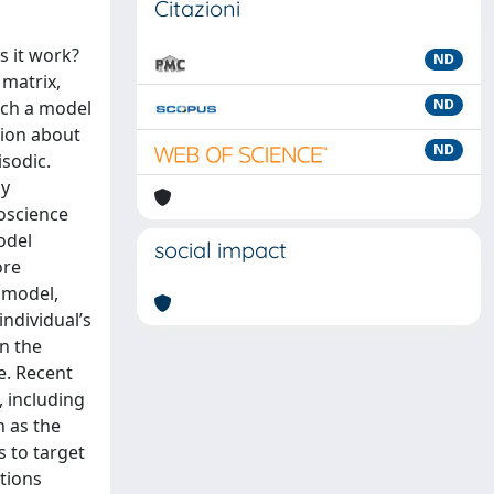
Citazioni
s it work?
ND
 matrix,
ND
uch a model
tion about
ND
isodic.
ly
roscience
odel
social impact
ore
 model,
individual’s
in the
e. Recent
, including
n as the
s to target
tions