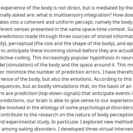
xperience of the body is not direct, but is mediated by the
ginally asked are: what is multisensory integration? How doe
rates into a coherent and uniform percept, namely the body
fferent senses presented in the same space-time context. S
o predictions made through three sources of stored informa
y), perceptual (the size and the shape of the body), and ep
 to anticipate these incoming stimuli before they are actual
dictive coding. This increasingly popular hypothesis in neu
del (simulation) of the body and the space around it. This m
or minimize the number of prediction errors. I have theref
ience of the body, but also the emotions. According to this
uences, but as bodily simulations that, on the basis of an 
s are prediction (top-down signals) that anticipate events 
redictions, our brain is able to give sense to our experienc
be involved in the etiology of some psychological disorders
o contribute to the research on the nature of body perceptio
 and experimental study. In particular I explored new method
 among eating disorders. I developed three virtual interven