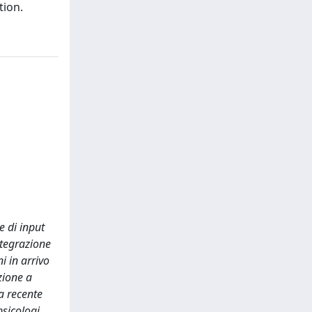
tion.
e di input
ntegrazione
i in arrivo
zione a
a recente
psicologi