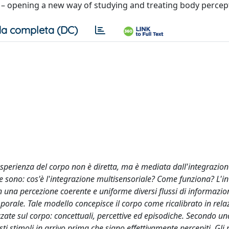
 – opening a new way of studying and treating body percep
a completa (DC)
esperienza del corpo non è diretta, ma è mediata dall'integrazion
 sono: cos'è l'integrazione multisensoriale? Come funziona? L'i
 in una percezione coerente e uniforme diversi flussi di informazion
mporale. Tale modello concepisce il corpo come ricalibrato in rela
zzate sul corpo: concettuali, percettive ed episodiche. Secondo un
ti stimoli in arrivo prima che siano effettivamente percepiti. Gli 