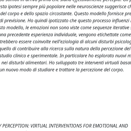
sta ipotesi sempre più popolare nelle neuroscienze suggerisce ch
del corpo e dello spazio circostante. Questo modello fornisce pre
 di previsione. Ho quindi ipotizzato che questo processo influenzi
to modello, le emozioni non sono viste come sequenze iterative 
 una precedente esperienza individuale, vengono etichettate com
rebbero essere coinvolte nell'eziologia di alcuni disturbi psicolog
uello di contribuire alla ricerca sulla natura della percezione de
studio clinico e sperimentale. In particolare ho esplorato nuovi 
o nei disturbi alimentari. Ho sviluppato tre interventi virtuali basa
un nuovo modo di studiare e trattare la percezione del corpo.
DY PERCEPTION: VIRTUAL INTERVENTIONS FOR EMOTIONAL AND