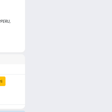
PPERU,
ri