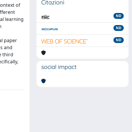
Citazioni
context of
fferent
ND
al learning
n
ND
al paper
ND
ss and
e third
ifically,
social impact