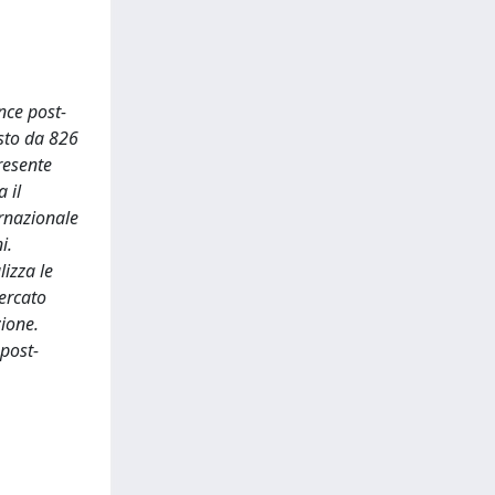
ance post-
osto da 826
presente
 il
ernazionale
i.
lizza le
mercato
zione.
 post-