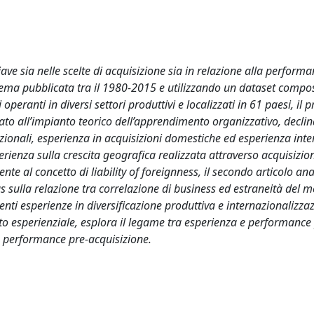
iave sia nelle scelte di acquisizione sia in relazione alla perform
 tema pubblicata tra il 1980-2015 e utilizzando un dataset comp
eranti in diversi settori produttivi e localizzati in 61 paesi, il 
rato all’impianto teorico dell’apprendimento organizzativo, declina
azionali, esperienza in acquisizioni domestiche ed esperienza int
sperienza sulla crescita geografica realizzata attraverso acquisizion
e al concetto di liability of foreignness, il secondo articolo ana
s sulla relazione tra correlazione di business ed estraneità del 
denti esperienze in diversificazione produttiva e internazionalizza
nto esperienziale, esplora il legame tra esperienza e performance
e performance pre-acquisizione.