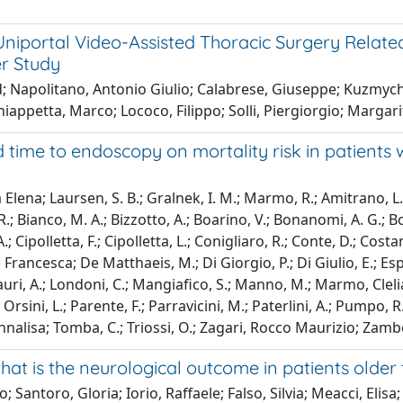
Uniportal Video-Assisted Thoracic Surgery Related
er Study
d; Napolitano, Antonio Giulio; Calabrese, Giuseppe; Kuzmyc
hiappetta, Marco; Lococo, Filippo; Solli, Piergiorgio; Margar
d time to endoscopy on mortality risk in patients 
 Elena; Laursen, S. B.; Gralnek, I. M.; Marmo, R.; Amitrano, L.;
; Bianco, M. A.; Bizzotto, A.; Boarino, V.; Bonanomi, A. G.; Borg
A.; Cipolletta, F.; Cipolletta, L.; Conigliaro, R.; Conte, D.; C
s, Francesca; De Matthaeis, M.; Di Giorgio, P.; Di Giulio, E.; Espo
Lauri, A.; Londoni, C.; Mangiafico, S.; Manno, M.; Marmo, Clel
sini, L.; Parente, F.; Parravicini, M.; Paterlini, A.; Pumpo, R.;
 Annalisa; Tomba, C.; Triossi, O.; Zagari, Rocco Maurizio; Zambel
t is the neurological outcome in patients older
o; Santoro, Gloria; Iorio, Raffaele; Falso, Silvia; Meacci, El