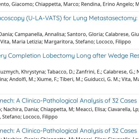
nto, Giacomo; Chiappetta, Marco; Rendina, Erino Angelo; M
acoscopy (U-LA-VATS) for Lung Metastasectomy: T
Dania; Campanella, Annalisa; Santoro, Gloria; Calabrese, G
 Vita, Maria Letizia; Margaritora, Stefano; Lococo, Filippo
gery Completion Lobectomy Long after Wedge Re
; Kuzmych, Khrystyna; Tabacco, D.; Zanfrini, E.; Calabrese, G.
na; Andolfi, M.; Xiume, F.; Tiberi, M.; Guiducci, G. M.; Vita, M
ech: A Clinico-Pathological Analysis of 32 Cases
achira, Dania; Chiappetta, M; Meacci, Elisa; Ciavarella, Lp; V
, Stefano; Lococo, Filippo
ech: A Clinico-Pathological Analysis of 32 Cases