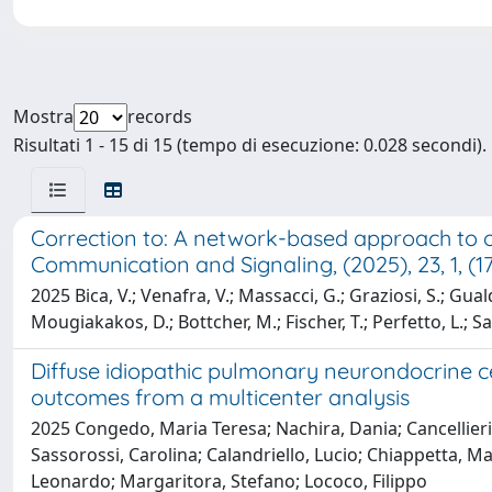
Mostra
records
Risultati 1 - 15 di 15 (tempo di esecuzione: 0.028 secondi).
Correction to: A network-based approach to 
Communication and Signaling, (2025), 23, 1, (1
2025 Bica, V.; Venafra, V.; Massacci, G.; Graziosi, S.; Gual
Mougiakakos, D.; Bottcher, M.; Fischer, T.; Perfetto, L.; Sa
Diffuse idiopathic pulmonary neurondocrine ce
outcomes from a multicenter analysis
2025 Congedo, Maria Teresa; Nachira, Dania; Cancellieri
Sassorossi, Carolina; Calandriello, Lucio; Chiappetta, Ma
Leonardo; Margaritora, Stefano; Lococo, Filippo