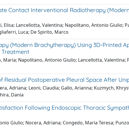
Rate Contact Interventional Radiotherapy (Mode
, Elisa; Lancellotta, Valentina; Napolitano, Antonio Giulio;
liaferri, Luca; De Spirito, Marco
rapy (Modern Brachytherapy) Using 3D-Printed Ap
C Treatment
 Maria; Napolitano, Antonio Giulio; Lancellotta, Valentina; 
s of Residual Postoperative Pleural Space After U
cera, Adriana; Leoni, Claudia; Gallo, Arianna; Kuzmych, Khrys
chira, Dania
sfaction Following Endoscopic Thoracic Sympathe
tonio Giulio; Nocera, Adriana; Congedo, Maria Teresa; Punzo,