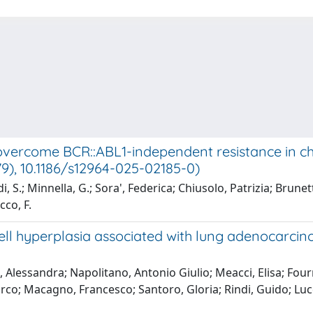
overcome BCR::ABL1-independent resistance in ch
79), 10.1186/s12964-025-02185-0)
di, S.; Minnella, G.; Sora', Federica; Chiusolo, Patrizia; Brune
cco, F.
ll hyperplasia associated with lung adenocarcino
, Alessandra; Napolitano, Antonio Giulio; Meacci, Elisa; Fo
rco; Macagno, Francesco; Santoro, Gloria; Rindi, Guido; Lucch