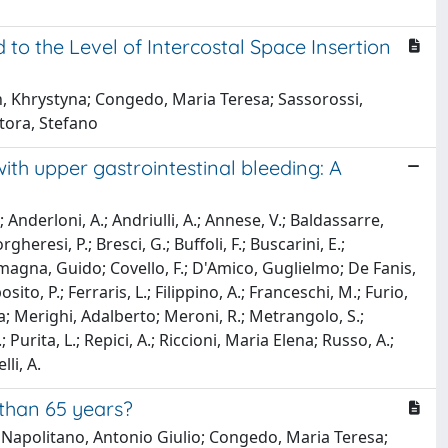
 to the Level of Intercostal Space Insertion
h, Khrystyna; Congedo, Maria Teresa; Sassorossi,
itora, Stefano
with upper gastrointestinal bleeding: A
 Anderloni, A.; Andriulli, A.; Annese, V.; Baldassarre,
heresi, P.; Bresci, G.; Buffoli, F.; Buscarini, E.;
ostamagna, Guido; Covello, F.; D'Amico, Guglielmo; De Fanis,
sito, P.; Ferraris, L.; Filippino, A.; Franceschi, M.; Furio,
ia; Merighi, Adalberto; Meroni, R.; Metrangolo, S.;
 Purita, L.; Repici, A.; Riccioni, Maria Elena; Russo, A.;
li, A.
 than 65 years?
isa; Napolitano, Antonio Giulio; Congedo, Maria Teresa;