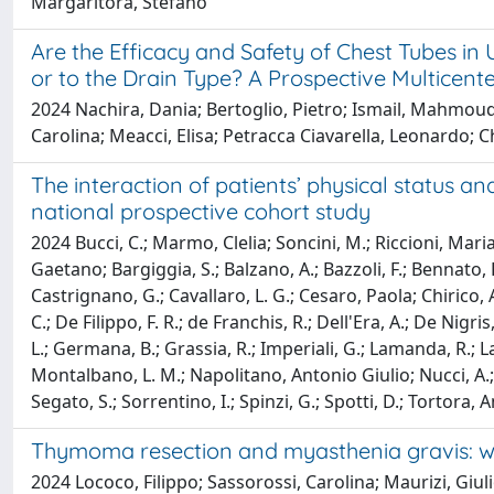
Margaritora, Stefano
Are the Efficacy and Safety of Chest Tubes in 
or to the Drain Type? A Prospective Multicent
2024 Nachira, Dania; Bertoglio, Pietro; Ismail, Mahmou
Carolina; Meacci, Elisa; Petracca Ciavarella, Leonardo; C
The interaction of patients’ physical status an
national prospective cohort study
2024 Bucci, C.; Marmo, Clelia; Soncini, M.; Riccioni, Maria
Gaetano; Bargiggia, S.; Balzano, A.; Bazzoli, F.; Bennato, R.
Castrignano, G.; Cavallaro, L. G.; Cesaro, Paola; Chirico, 
C.; De Filippo, F. R.; de Franchis, R.; Dell'Era, A.; De Nigri
L.; Germana, B.; Grassia, R.; Imperiali, G.; Lamanda, R.; 
Montalbano, L. M.; Napolitano, Antonio Giulio; Nucci, A.; Or
Segato, S.; Sorrentino, I.; Spinzi, G.; Spotti, D.; Tortora,
Thymoma resection and myasthenia gravis: wha
2024 Lococo, Filippo; Sassorossi, Carolina; Maurizi, Giuli