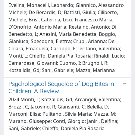
Evelina; Monacelli, Leonardo; Giannico, Alessandro
Michele; De Berardis, D; Battisti, Giulia; Ciliberto,
Michele; Brisi, Caterina; Lisci, Francesco Maria;
D'Onofrio, Antonio Maria; Restaino, Antonio; Di
Benedetto, L; Anesini, Maria Benedetta; Boggio,
Gianluca; Specogna, Elettra; Crupi, Arianna; De
Chiara, Emanuela; Caroppo, E; Ieritano, Valentina;
Monti, L; Chieffo, Daniela Pia Rosaria; Rinaldi, Lucio;
Camardese, Giovanni; Cuomo, I; Brugnoli, R;
Kotzalidis, Gd; Sani, Gabriele; Mazza, Marianna
Psychological Sequelae of Dog Bites in
Children: A Review
2024 Monti, L; Kotzalidis, Gd; Arcangeli, Valentina;
Brozzi, C; Iacovino, R; Giansanti, C; Belella, D;
Marconi, Elisa; Pulitano', Silvia Maria; Mazza, M;
Marano, Giuseppe; Conti, Giorgio; Janiri, Delfina;
Sani, Gabriele; Chieffo, Daniela Pia Rosaria