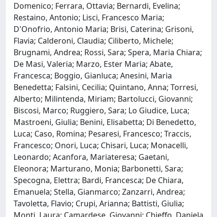
Domenico; Ferrara, Ottavia; Bernardi, Evelina;
Restaino, Antonio; Lisci, Francesco Maria;
D'Onofrio, Antonio Maria; Brisi, Caterina; Grisoni,
Flavia; Calderoni, Claudia; Ciliberto, Michele;
Brugnami, Andrea; Rossi, Sara; Spera, Maria Chiara;
De Masi, Valeria; Marzo, Ester Maria; Abate,
Francesca; Boggio, Gianluca; Anesini, Maria
Benedetta; Falsini, Cecilia; Quintano, Anna; Torresi,
Alberto; Milintenda, Miriam; Bartolucci, Giovanni;
Biscosi, Marco; Ruggiero, Sara; Lo Giudice, Luca;
Mastroeni, Giulia; Benini, Elisabetta; Di Benedetto,
Luca; Caso, Romina; Pesaresi, Francesco; Traccis,
Francesco; Onori, Luca; Chisari, Luca; Monacelli,
Leonardo; Acanfora, Mariateresa; Gaetani,
Eleonora; Marturano, Monia; Barbonetti, Sara;
Specogna, Elettra; Bardi, Francesca; De Chiara,
Emanuela; Stella, Gianmarco; Zanzarri, Andrea;
Tavoletta, Flavio; Crupi, Arianna; Battisti, Giulia;
Monti, Laura; Camardese, Giovanni; Chieffo, Daniela