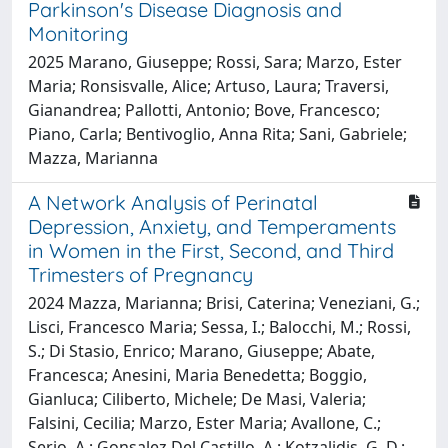
Parkinson's Disease Diagnosis and
Monitoring
2025 Marano, Giuseppe; Rossi, Sara; Marzo, Ester
Maria; Ronsisvalle, Alice; Artuso, Laura; Traversi,
Gianandrea; Pallotti, Antonio; Bove, Francesco;
Piano, Carla; Bentivoglio, Anna Rita; Sani, Gabriele;
Mazza, Marianna
A Network Analysis of Perinatal
Depression, Anxiety, and Temperaments
in Women in the First, Second, and Third
Trimesters of Pregnancy
2024 Mazza, Marianna; Brisi, Caterina; Veneziani, G.;
Lisci, Francesco Maria; Sessa, I.; Balocchi, M.; Rossi,
S.; Di Stasio, Enrico; Marano, Giuseppe; Abate,
Francesca; Anesini, Maria Benedetta; Boggio,
Gianluca; Ciliberto, Michele; De Masi, Valeria;
Falsini, Cecilia; Marzo, Ester Maria; Avallone, C.;
Serio, A.; Gonsalez Del Castillo, A.; Kotzalidis, G. D.;