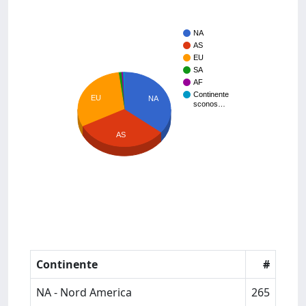
NA
AS
EU
SA
AF
Continente
EU
NA
sconos…
AS
Continente
#
NA - Nord America
265