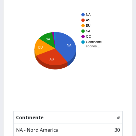
NA
AS
EU
SA
OC
SA
Continente
NA
sconos…
EU
AS
Continente
#
NA - Nord America
30