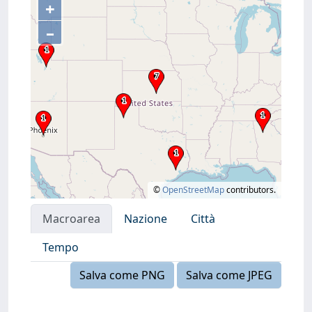
+
–
©
OpenStreetMap
contributors.
Macroarea
Nazione
Città
Tempo
Salva come PNG
Salva come JPEG