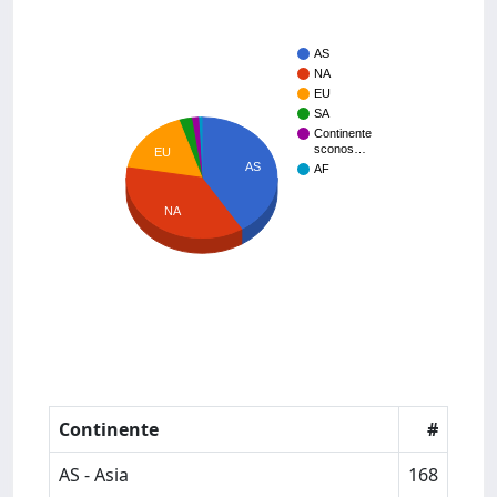
AS
NA
EU
SA
Continente
sconos…
EU
AS
AF
NA
Continente
#
AS - Asia
168