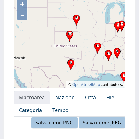
+
–
©
OpenStreetMap
contributors.
Macroarea
Nazione
Città
File
Categoria
Tempo
Salva come PNG
Salva come JPEG