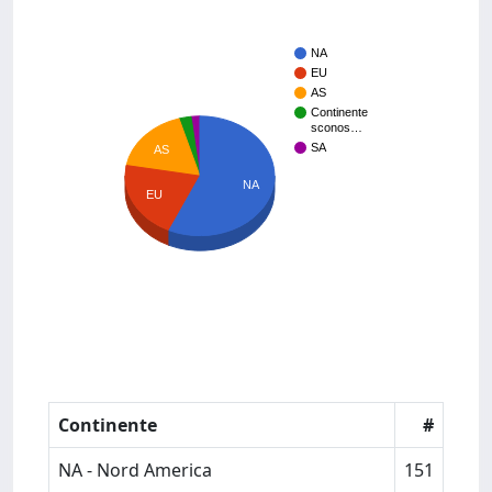
NA
EU
AS
Continente
sconos…
SA
AS
NA
EU
Continente
#
NA - Nord America
151