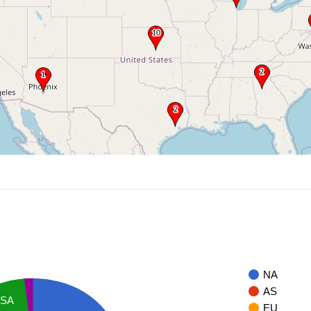
NA
AS
SA
EU