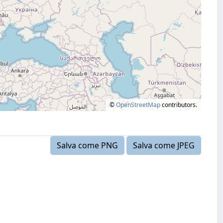
©
OpenStreetMap
contributors.
Salva come PNG
Salva come JPEG