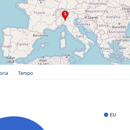
oria
Tempo
EU