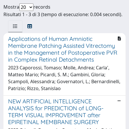
Mostra
records
Risultati 1 - 3 di 3 (tempo di esecuzione: 0.004 secondi).
Applications of Human Amniotic
Membrane Patching Assisted Vitrectomy
in the Management of Postoperative PVR
in Complex Retinal Detachments
2023 Caporossi, Tomaso; Molle, Andrea; Carla',
Matteo Mario; Picardi, S. M.; Gambini, Gloria;
Scampoli, Alessandra; Governatori, L.; Bernardinelli,
Patrizio; Rizzo, Stanislao
NEW ARTIFICIAL INTELLIGENCE
ANALYSIS for PREDICTION of LONG-
TERM VISUAL IMPROVEMENT after
EPIRETINAL MEMBRANE SURGERY