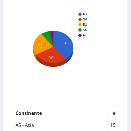
AS
NA
EU
SA
AF
AS
EU
NA
Continente
#
AS - Asia
15