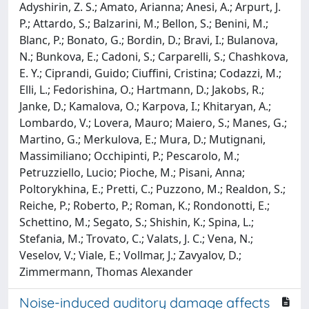
Adyshirin, Z. S.; Amato, Arianna; Anesi, A.; Arpurt, J.
P.; Attardo, S.; Balzarini, M.; Bellon, S.; Benini, M.;
Blanc, P.; Bonato, G.; Bordin, D.; Bravi, I.; Bulanova,
N.; Bunkova, E.; Cadoni, S.; Carparelli, S.; Chashkova,
E. Y.; Ciprandi, Guido; Ciuffini, Cristina; Codazzi, M.;
Elli, L.; Fedorishina, O.; Hartmann, D.; Jakobs, R.;
Janke, D.; Kamalova, O.; Karpova, I.; Khitaryan, A.;
Lombardo, V.; Lovera, Mauro; Maiero, S.; Manes, G.;
Martino, G.; Merkulova, E.; Mura, D.; Mutignani,
Massimiliano; Occhipinti, P.; Pescarolo, M.;
Petruzziello, Lucio; Pioche, M.; Pisani, Anna;
Poltorykhina, E.; Pretti, C.; Puzzono, M.; Realdon, S.;
Reiche, P.; Roberto, P.; Roman, K.; Rondonotti, E.;
Schettino, M.; Segato, S.; Shishin, K.; Spina, L.;
Stefania, M.; Trovato, C.; Valats, J. C.; Vena, N.;
Veselov, V.; Viale, E.; Vollmar, J.; Zavyalov, D.;
Zimmermann, Thomas Alexander
Noise-induced auditory damage affects