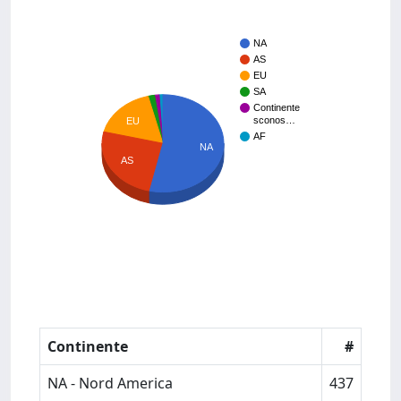
NA
AS
EU
SA
Continente
sconos…
EU
AF
NA
AS
Continente
#
NA - Nord America
437