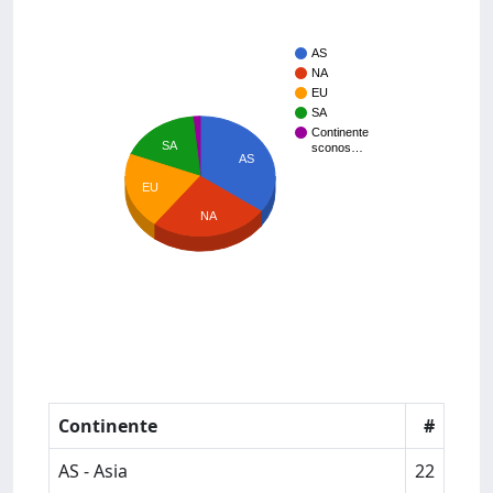
AS
NA
EU
SA
Continente
SA
sconos…
AS
EU
NA
Continente
#
AS - Asia
22