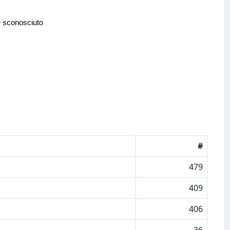
e sconosciuto
#
479
409
406