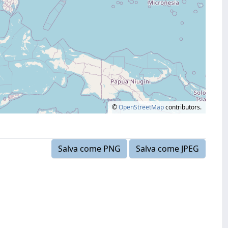
©
OpenStreetMap
contributors.
Salva come PNG
Salva come JPEG