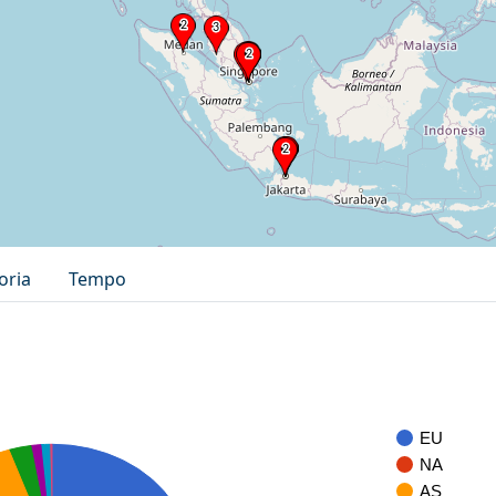
oria
Tempo
EU
NA
AS