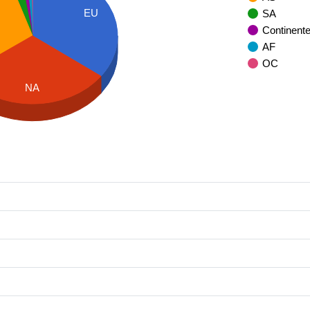
EU
SA
Continent
AF
OC
NA