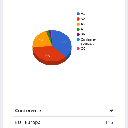
EU
NA
AS
AF
SA
Continente
AS
EU
sconos…
OC
NA
Continente
#
EU - Europa
116