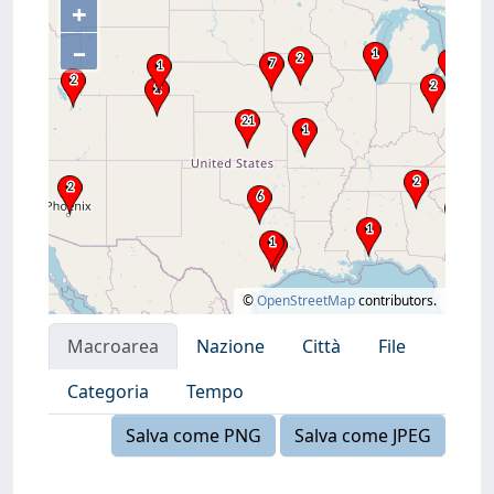
+
–
©
OpenStreetMap
contributors.
Macroarea
Nazione
Città
File
Categoria
Tempo
Salva come PNG
Salva come JPEG