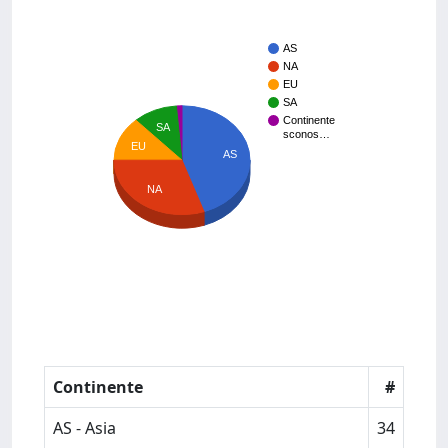
AS
NA
EU
SA
Continente
SA
sconos…
EU
AS
NA
Continente
#
AS - Asia
34