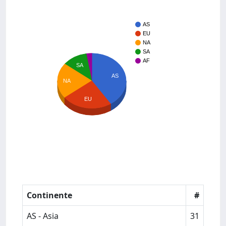
AS
EU
NA
SA
AF
SA
AS
NA
EU
Continente
#
AS - Asia
31