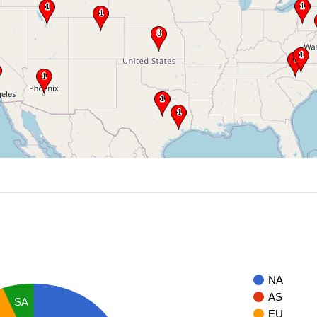
NA
AS
SA
EU