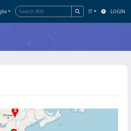
glia
IT
LOGIN