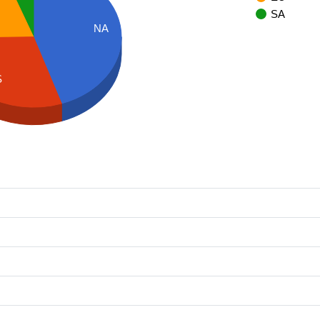
SA
NA
S