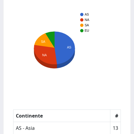
AS
NA
SA
EU
SA
AS
NA
Continente
#
AS - Asia
13