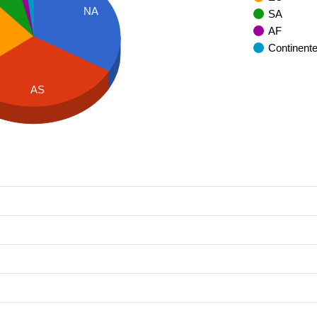
NA
SA
AF
Continent
AS