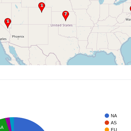
NA
AS
SA
EU