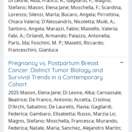
Di Leone, Alba; Franco, A.; Gagliardi, F.; Magno,
Stefano; Mason, Elena Jane; Moschella, F.; Scardina,
Lorenzo; Silenzi, Marta; Bucaro, Angela; Pirrottina,
Chiara Valeria; D'Alessandris, Nicoletta; Mulè, A.;
Santoro, Angela; Marazzi, Fabio; Masiello, Valeria;
Fabi, A.; Orlandi, Armando; Palazzo, Antonella;
Paris, Ida; Foschini, M. P.; Masetti, Riccardo;
Franceschini, Gianluca
Pregnancy vs. Postpartum Breast
Cancer: Distinct Tumor Biology and
Survival Trends in a Contemporary
Cohort
2025 Mason, Elena Jane; Di Leone, Alba; Carnassale,
Beatrice; De Franco, Antonio; Accetta, Cristina;
D'Archi, Sabatino; De Lauretis, Flavia; Gagliardi,
Federica; Gambaro, Elisabetta; Russo, Marzia Lo;
Magno, Stefano; Moschella, Francesca; Murando,
Federica; Natale, Maria; Sanchez, Alejandro Martin;