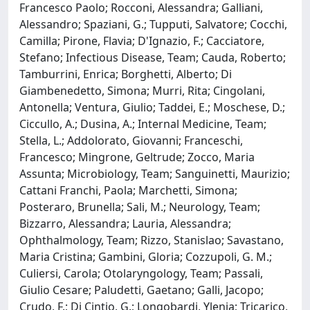
Francesco Paolo; Rocconi, Alessandra; Galliani,
Alessandro; Spaziani, G.; Tupputi, Salvatore; Cocchi,
Camilla; Pirone, Flavia; D'Ignazio, F.; Cacciatore,
Stefano; Infectious Disease, Team; Cauda, Roberto;
Tamburrini, Enrica; Borghetti, Alberto; Di
Giambenedetto, Simona; Murri, Rita; Cingolani,
Antonella; Ventura, Giulio; Taddei, E.; Moschese, D.;
Ciccullo, A.; Dusina, A.; Internal Medicine, Team;
Stella, L.; Addolorato, Giovanni; Franceschi,
Francesco; Mingrone, Geltrude; Zocco, Maria
Assunta; Microbiology, Team; Sanguinetti, Maurizio;
Cattani Franchi, Paola; Marchetti, Simona;
Posteraro, Brunella; Sali, M.; Neurology, Team;
Bizzarro, Alessandra; Lauria, Alessandra;
Ophthalmology, Team; Rizzo, Stanislao; Savastano,
Maria Cristina; Gambini, Gloria; Cozzupoli, G. M.;
Culiersi, Carola; Otolaryngology, Team; Passali,
Giulio Cesare; Paludetti, Gaetano; Galli, Jacopo;
Crudo, F.; Di Cintio, G.; Longobardi, Ylenia; Tricarico,