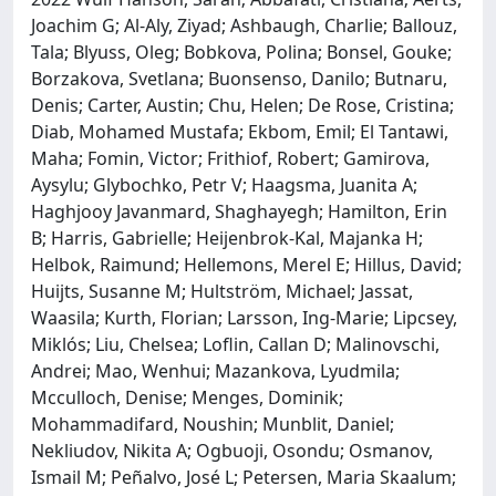
Joachim G; Al-Aly, Ziyad; Ashbaugh, Charlie; Ballouz,
Tala; Blyuss, Oleg; Bobkova, Polina; Bonsel, Gouke;
Borzakova, Svetlana; Buonsenso, Danilo; Butnaru,
Denis; Carter, Austin; Chu, Helen; De Rose, Cristina;
Diab, Mohamed Mustafa; Ekbom, Emil; El Tantawi,
Maha; Fomin, Victor; Frithiof, Robert; Gamirova,
Aysylu; Glybochko, Petr V; Haagsma, Juanita A;
Haghjooy Javanmard, Shaghayegh; Hamilton, Erin
B; Harris, Gabrielle; Heijenbrok-Kal, Majanka H;
Helbok, Raimund; Hellemons, Merel E; Hillus, David;
Huijts, Susanne M; Hultström, Michael; Jassat,
Waasila; Kurth, Florian; Larsson, Ing-Marie; Lipcsey,
Miklós; Liu, Chelsea; Loflin, Callan D; Malinovschi,
Andrei; Mao, Wenhui; Mazankova, Lyudmila;
Mcculloch, Denise; Menges, Dominik;
Mohammadifard, Noushin; Munblit, Daniel;
Nekliudov, Nikita A; Ogbuoji, Osondu; Osmanov,
Ismail M; Peñalvo, José L; Petersen, Maria Skaalum;