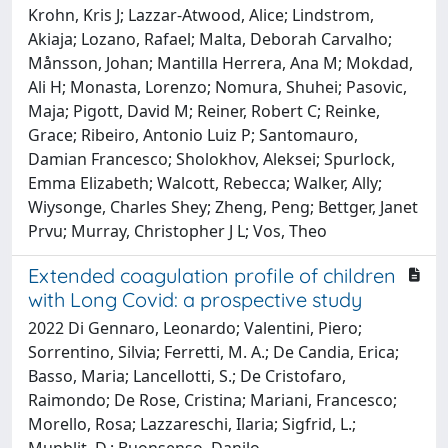
Krohn, Kris J; Lazzar-Atwood, Alice; Lindstrom,
Akiaja; Lozano, Rafael; Malta, Deborah Carvalho;
Månsson, Johan; Mantilla Herrera, Ana M; Mokdad,
Ali H; Monasta, Lorenzo; Nomura, Shuhei; Pasovic,
Maja; Pigott, David M; Reiner, Robert C; Reinke,
Grace; Ribeiro, Antonio Luiz P; Santomauro,
Damian Francesco; Sholokhov, Aleksei; Spurlock,
Emma Elizabeth; Walcott, Rebecca; Walker, Ally;
Wiysonge, Charles Shey; Zheng, Peng; Bettger, Janet
Prvu; Murray, Christopher J L; Vos, Theo
Extended coagulation profile of children
with Long Covid: a prospective study
2022 Di Gennaro, Leonardo; Valentini, Piero;
Sorrentino, Silvia; Ferretti, M. A.; De Candia, Erica;
Basso, Maria; Lancellotti, S.; De Cristofaro,
Raimondo; De Rose, Cristina; Mariani, Francesco;
Morello, Rosa; Lazzareschi, Ilaria; Sigfrid, L.;
Munblit, D.; Buonsenso, Danilo