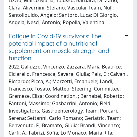
Lizzio, Marco Maria; Tolusso, Barbara; Di Mario,
Clara; Alivernini, Stefano; Vascular Team, Null;
Santoliquido, Angelo; Santoro, Luca; Di Giorgio,
Angela; Nesci, Antonio; Popolla, Valentina
Fatigue in Covid-19 survivors: The
potential impact of a nutritional
supplement on muscle strength and
function
2022 Galluzzo, Vincenzo; Zazzara, Maria Beatrice;
Ciciarello, Francesca; Savera, Giulia; Pais, C.; Calvani,
Riccardo; Picca, A.; Marzetti, Emanuele; Landi,
Francesco; Tosato, Matteo; Steering, Committee;
Gremese, Elisa; Coordination, ; Bernabei, Roberto;
Fantoni, Massimo; Gasbarrini, Antonio; Field,
Investigators; Gastroenterology, Team; Porcari,
Serena; Settanni, Carlo Romano; Geriatric, Team;
Benvenuto, F.; Bramato, Giulia; Brandi, Vincenzo;
Carfi, A.; Fabrizi, Sofia; Lo Monaco, Maria Rita;