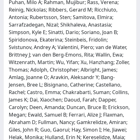
Puhan, Milo A; Rahman, Mujibur; Rass, Verena;
Reinig, Nickolas; Ribbers, Gerard M; Ricchiuto,
Antonia; Rubertsson, Sten; Samitova, Elmira;
Sarrafzadegan, Nizal; Shikhaleva, Anastasia;
Simpson, Kyle E; Sinatti, Dario; Soriano, Joan B;
Spiridonova, Ekaterina; Steinbeis, Fridolin;
Svistunov, Andrey A; Valentini, Piero; van de Water,
Brittney J; van den Berg-Emons, Rita; Wallin, Ewa;
Witzenrath, Martin; Wu, Yifan; Xu, Hanzhang; Zoller,
Thomas; Adolph, Christopher; Albright, James;
Amlag, Joanne O; Aravkin, Aleksandr Y; Bang-
Jensen, Bree L; Bisignano, Catherine; Castellano,
Rachel; Castro, Emma; Chakrabarti, Suman; Collins,
James K; Dai, Xiaochen; Daoud, Farah; Dapper,
Carolyn; Deen, Amanda; Duncan, Bruce B; Erickson,
Megan; Ewald, Samuel B; Ferrari, Alize J; Flaxman,
Abraham D; Fullman, Nancy; Gamkrelidze, Amiran;
Giles, John R; Guo, Gaorui; Hay, Simon I; He, Jiawei;
Helak, Monika; Hulland, Erin N; Kereselidze, Maia;