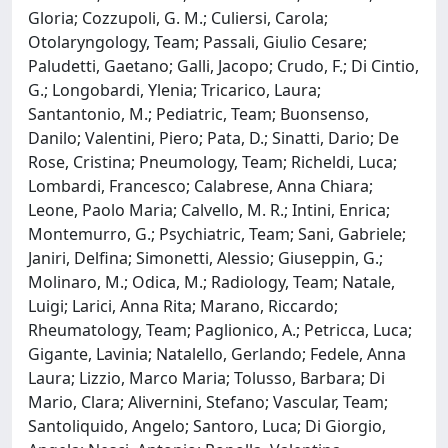
Gloria; Cozzupoli, G. M.; Culiersi, Carola;
Otolaryngology, Team; Passali, Giulio Cesare;
Paludetti, Gaetano; Galli, Jacopo; Crudo, F.; Di Cintio,
G.; Longobardi, Ylenia; Tricarico, Laura;
Santantonio, M.; Pediatric, Team; Buonsenso,
Danilo; Valentini, Piero; Pata, D.; Sinatti, Dario; De
Rose, Cristina; Pneumology, Team; Richeldi, Luca;
Lombardi, Francesco; Calabrese, Anna Chiara;
Leone, Paolo Maria; Calvello, M. R.; Intini, Enrica;
Montemurro, G.; Psychiatric, Team; Sani, Gabriele;
Janiri, Delfina; Simonetti, Alessio; Giuseppin, G.;
Molinaro, M.; Odica, M.; Radiology, Team; Natale,
Luigi; Larici, Anna Rita; Marano, Riccardo;
Rheumatology, Team; Paglionico, A.; Petricca, Luca;
Gigante, Lavinia; Natalello, Gerlando; Fedele, Anna
Laura; Lizzio, Marco Maria; Tolusso, Barbara; Di
Mario, Clara; Alivernini, Stefano; Vascular, Team;
Santoliquido, Angelo; Santoro, Luca; Di Giorgio,