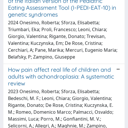
of the Italian version of the Pediatric
Eating Assessment Tool (I-PEDI-EAT-10) in
genetic syndromes
2024 Onesimo, Roberta; Sforza, Elisabetta;
Triumbari, Eka; Proli, Francesco; Leoni, Chiara;
Giorgio, Valentina; Rigante, Donato; Trevisan,
Valentina; Kuczynska, Em; De Rose, Cristina;
Cerchiari, A; Pane, Marika; Mercuri, Eugenio Maria;
Belafsky, P; Zampino, Giuseppe
How pain affect real life of children and
adults with achondroplasia: A systematic
review
2023 Onesimo, Roberta; Sforza, Elisabetta;
Bedeschi, M. F.; Leoni, Chiara; Giorgio, Valentina;
Rigante, Donato; De Rose, Cristina; Kuczynska, E.
M.; Romeo, Domenico Marco; Palmacci, Osvaldo;
Massimi, Luca; Porro, M.; Gonfiantini, M. V.;
Selicorni, A.; Allegri, A.; Maghnie, M.; Zampino,