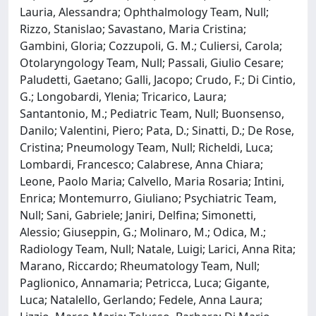
Lauria, Alessandra; Ophthalmology Team, Null;
Rizzo, Stanislao; Savastano, Maria Cristina;
Gambini, Gloria; Cozzupoli, G. M.; Culiersi, Carola;
Otolaryngology Team, Null; Passali, Giulio Cesare;
Paludetti, Gaetano; Galli, Jacopo; Crudo, F.; Di Cintio,
G.; Longobardi, Ylenia; Tricarico, Laura;
Santantonio, M.; Pediatric Team, Null; Buonsenso,
Danilo; Valentini, Piero; Pata, D.; Sinatti, D.; De Rose,
Cristina; Pneumology Team, Null; Richeldi, Luca;
Lombardi, Francesco; Calabrese, Anna Chiara;
Leone, Paolo Maria; Calvello, Maria Rosaria; Intini,
Enrica; Montemurro, Giuliano; Psychiatric Team,
Null; Sani, Gabriele; Janiri, Delfina; Simonetti,
Alessio; Giuseppin, G.; Molinaro, M.; Odica, M.;
Radiology Team, Null; Natale, Luigi; Larici, Anna Rita;
Marano, Riccardo; Rheumatology Team, Null;
Paglionico, Annamaria; Petricca, Luca; Gigante,
Luca; Natalello, Gerlando; Fedele, Anna Laura;