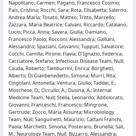
Napolitano, Carmen; Pagano, Francesco Cosimo;
Pais, Cristina; Rocchi, Sara; Rota, Elisabetta; Salerno,
Andrea Maria; Tosato, Matteo; Tritto, Marcello;
Zazzara, Maria Beatrice; Calvani, Riccardo; Catalano,
Lucio; Picca, Anna; Savera, Giulia; Damiano,
Francesco Paolo; Rocconi, Alessandra; Galliani,
Alessandro; Spaziani, Giovanni; Tupputi, Salvatore;
Cocchi, Camilla; Pirone, Flavia; D'Ignazio, Federica;
Cacciatore, Stefano; Infectious Disease Team, Null;
Cauda, Roberto; Tamburrini, Enrica; Borghetti,
Alberto; Di Gianbenedetto, Simona; Murri, Rita;
Cingolani, Antonella; Ventura, Giulio; Taddei, E.;
Moschese, D.; Ciccullo, A.; Dusina, A.; Internal
Medicine Team, Null; Stella, Leonardo; Addolorato,
Giovanni; Franceschi, Francesco; Mingrone,
Gertrude; Zocco, Maria Assunta; Microbiology
Team, Null; Sanguinetti, Maurizio; Cattani Franchi,
Paola; Marchetti, Simona; Posteraro, Brunella; Sali,
M.; Neurology Team, Null; Bizzarro, Alessandra;