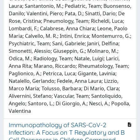
Laura; Santantonio, M.; Pediatric, Team; Buonsenso,
Danilo; Valentini, Piero; Pata, D.; Sinatti, Dario; De
Rose, Cristina; Pneumology, Team; Richeldi, Luca;
Lombardi, F.; Calabrese, Anna Chiara; Leone, Paolo
Maria; Calvello, M. R.; Intini, Enrica; Montemurro, G.;
Psychiatric, Team; Sani, Gabriele; Janiri, Delfina;
Simonetti, Alessio; Giuseppin, G.; Molinaro, M.;
Odica, M.; Radiology, Team; Natale, Luigi; Larici,
Anna Rita; Marano, Riccardo; Rheumatology, Team;
Paglionico, A.; Petricca, Luca; Gigante, Lavinia;
Natalello, Gerlando; Fedele, Anna Laura; Lizzio,
Marco Maria; Tolusso, Barbara; Di Mario, Clara;
Alivernini, Stefano; Vascular, Team; Santoliquido,
Angelo; Santoro, L.; Di Giorgio, A.; Nesci, A.; Popolla,
Valentina
Immunopathology of SARS-CoV-2
Infection: A Focus on T Regulatory and B
Cell Responses in Children Compared