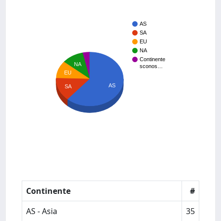
AS
SA
EU
NA
Continente
NA
sconos…
EU
AS
SA
Continente
#
AS - Asia
35