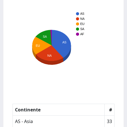
AS
NA
EU
SA
AF
SA
AS
EU
NA
Continente
#
AS - Asia
33