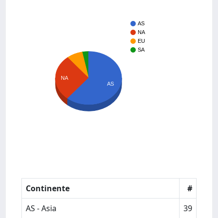
AS
NA
EU
SA
NA
AS
Continente
#
AS - Asia
39