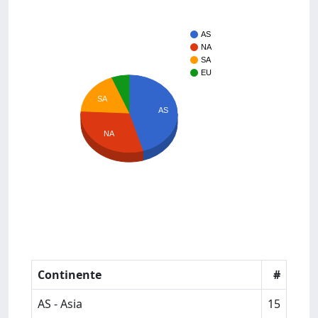
AS
NA
SA
EU
SA
AS
NA
Continente
#
AS - Asia
15