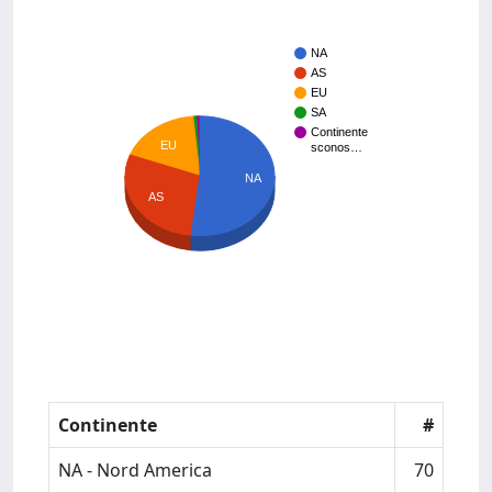
NA
AS
EU
SA
Continente
EU
sconos…
NA
AS
Continente
#
NA - Nord America
70