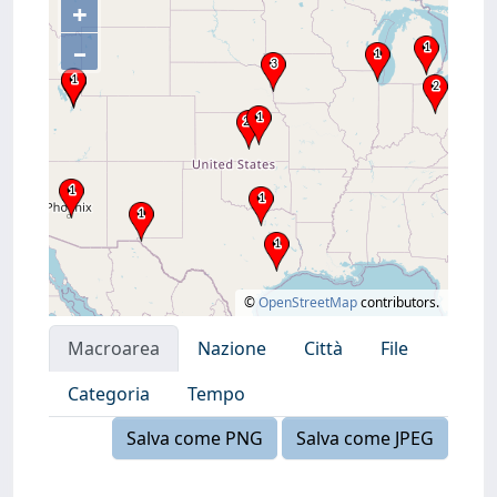
+
–
©
OpenStreetMap
contributors.
Macroarea
Nazione
Città
File
Categoria
Tempo
Salva come PNG
Salva come JPEG