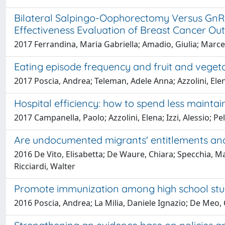
Bilateral Salpingo-Oophorectomy Versus GnRH
Effectiveness Evaluation of Breast Cancer O
2017 Ferrandina, Maria Gabriella; Amadio, Giulia; Marcel
Eating episode frequency and fruit and veget
2017 Poscia, Andrea; Teleman, Adele Anna; Azzolini, Elen
Hospital efficiency: how to spend less maintai
2017 Campanella, Paolo; Azzolini, Elena; Izzi, Alessio; P
Are undocumented migrants' entitlements and 
2016 De Vito, Elisabetta; De Waure, Chiara; Specchia, Ma
Ricciardi, Walter
Promote immunization among high school stud
2016 Poscia, Andrea; La Milia, Daniele Ignazio; De Meo, C