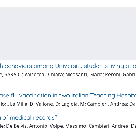
h behaviors among University students living at 
ARA C.; Valsecchi, Chiara; Nicosanti, Giada; Peroni, Gabriell
se flu vaccination in two Italian Teaching Hospit
; I La Milia, D; Vallone, D; Lagioia, M; Cambieri, Andrea; Dam
y of medical records?
le; De Belvis, Antonio; Volpe, Massimo; Cambieri, Andrea; Da