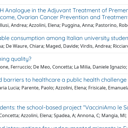
 Analogue in the Adjuvant Treatment of Premeno
utcome, Ovarian Cancer Prevention and Treatmen
lusi, Andrea; Azzolini, Elena; Puggina, Anna; Pastorino, Rob
able consumption among Italian university studen
a; De Waure, Chiara; Maged, Davide; Virdis, Andrea; Ricciard
ning quality?
elone, Ferruccio; De Meo, Concetta; La Milia, Daniele Ignazio;
barriers to healthcare a public health challenge
ria Lucia; Parente, Paolo; Azzolini, Elena; Frisicale, Emanue
ents: the school-based project “VacciniAmo le S
oncetta; Azzolini, Elena; Spadea, A; Annona, C; Mangia, Ml; C