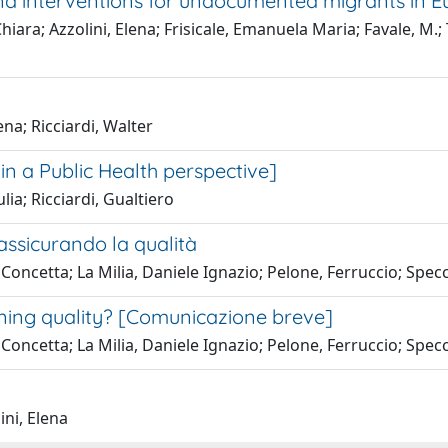
nd interventions for undocumented migrants in Eu
ara; Azzolini, Elena; Frisicale, Emanuela Maria; Favale, M.; 
ena; Ricciardi, Walter
n a Public Health perspective]
lia; Ricciardi, Gualtiero
ssicurando la qualità
 Concetta; La Milia, Daniele Ignazio; Pelone, Ferruccio; Specc
ining quality? [Comunicazione breve]
 Concetta; La Milia, Daniele Ignazio; Pelone, Ferruccio; Specc
ini, Elena