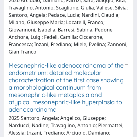
2026 Arciuolo, Damiano; Patrizi, Sara; Alaggio, Rita;
Travaglino, Antonio; Scaglione, Giulia; Vallese, Silvia;
Santoro, Angela; Pedace, Lucia; Nardini, Claudia;
Milano, Giuseppe Maria; Locatelli, Franco;
Giovannoni, Isabella; Barresi, Sabina; Pedone
Anchora, Luigi; Fedeli, Camilla; Ciccarone,
Francesca; Inzani, Frediano; Miele, Evelina; Zannoni,
Gian Franco
Mesonephric-like adenocarcinoma of the
endometrium: detailed molecular
characterization of the first case showing
a morphological continuum from
mesonephric-like metaplasia and
atypical mesonephric-like hyperplasia to
adenocarcinoma
2025 Santoro, Angela; Angelico, Giuseppe;
Narducci, Nadine; Travaglino, Antonio; Piermattei,
Alessia; Inzani, Frediano; Arciuolo, Damiano;