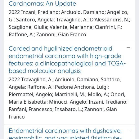
Carcinomas: An Update
2022 Inzani, Frediano; Arciuolo, Damiano; Angelico,
G.; Santoro, Angela; Travaglino, A.; D'Alessandris, N.;
Scaglione, Giulia; Valente, Marianna; Cianfrini, F.;
Raffone, A.; Zannoni, Gian Franco
Corded and hyalinized endometrioid
endometrial carcinoma with high-grade
features: a clinicopathological and TCGA-
based molecular analysis
2022 Travaglino, A.; Arciuolo, Damiano; Santoro,
Angela; Raffone, A.; Pedone Anchora, Luigi;
Piermattei, Angelo; Martinelli, M.; Mollo, A.; Onori,
Maria Elisabetta; Minucci, Angelo; Inzani, Frediano;
Fanfani, Francesco; Insabato, L.; Zannoni, Gian
Franco
Endometrial carcinomas with dyshesive,
eosinophilic, and vacuolated (histiocyte-