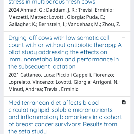
stress in multiparous fresh cows
2024 Ahmad, G.; Daddam, J. R.; Trevisi, Erminio;
Mezzetti, Matteo; Lovotti, Giorgia; Puda, E.;
Gallagher, K.; Bernstein, I.; Vandehaar, M.; Zhou, Z.
Drying-off cows with low somatic cell
count with or without antibiotic therapy: A
pilot study addressing the effects on
immunometabolism and performance in
the subsequent lactation
2021 Cattaneo, Luca; Piccioli Cappelli, Fiorenzo;
Lopreiato, Vincenzo; Lovotti, Giorgia; Arrigoni, N.;
Minuti, Andrea; Trevisi, Erminio
Mediterranean diet affects blood
circulating lipid-soluble micronutrients
and inflammatory biomarkers in a cohort
of breast cancer survivors: Results from
the seta study