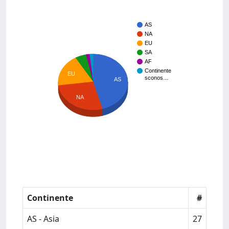
AS
NA
EU
SA
AF
Continente
EU
sconos…
AS
NA
Continente
#
AS - Asia
27