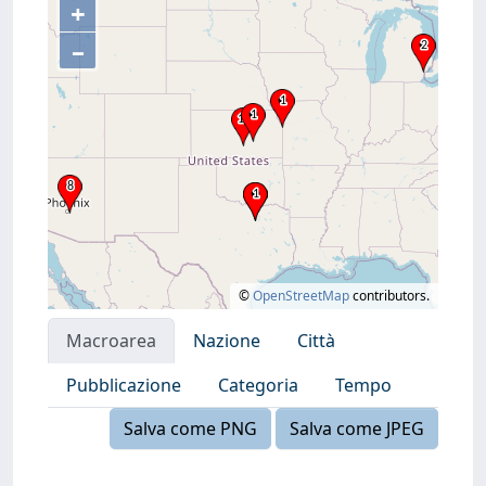
+
–
©
OpenStreetMap
contributors.
Macroarea
Nazione
Città
Pubblicazione
Categoria
Tempo
Salva come PNG
Salva come JPEG