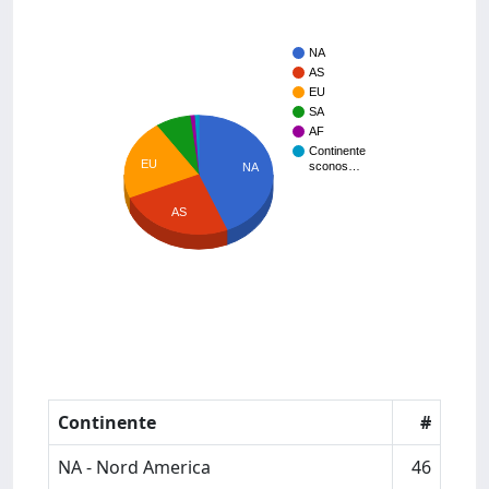
NA
AS
EU
SA
AF
Continente
EU
sconos…
NA
AS
Continente
#
NA - Nord America
46