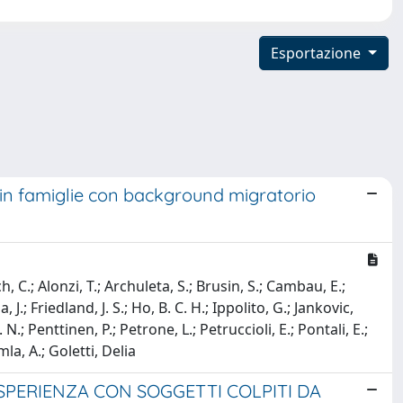
Esportazione
 in famiglie con background migratorio
, C.; Alonzi, T.; Archuleta, S.; Brusin, S.; Cambau, E.;
J.; Friedland, J. S.; Ho, B. C. H.; Ippolito, G.; Jankovic,
 N.; Penttinen, P.; Petrone, L.; Petruccioli, E.; Pontali, E.;
mla, A.; Goletti, Delia
SPERIENZA CON SOGGETTI COLPITI DA