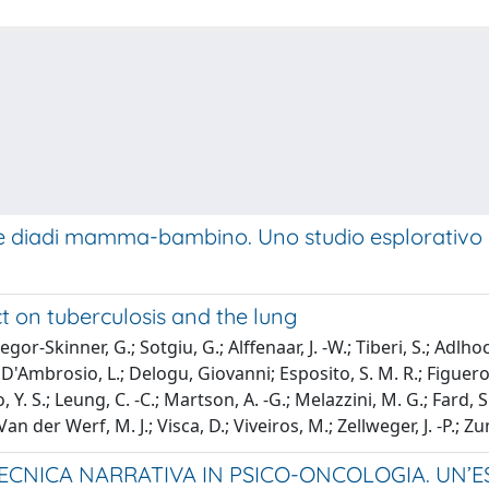
lle diadi mamma-bambino. Uno studio esplorativo
t on tuberculosis and the lung
r-Skinner, G.; Sotgiu, G.; Alffenaar, J. -W.; Tiberi, S.; Adlhoch
.; D'Ambrosio, L.; Delogu, Giovanni; Esposito, S. M. R.; Figueroa, 
, Y. S.; Leung, C. -C.; Martson, A. -G.; Melazzini, M. G.; Fard, S.
an der Werf, M. J.; Visca, D.; Viveiros, M.; Zellweger, J. -P.; Zu
CNICA NARRATIVA IN PSICO-ONCOLOGIA. UN’E