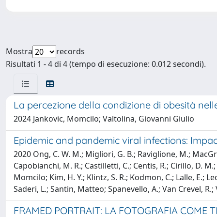
Mostra
records
Risultati 1 - 4 di 4 (tempo di esecuzione: 0.012 secondi).
La percezione della condizione di obesità ne
2024 Jankovic, Momcilo; Valtolina, Giovanni Giulio
Epidemic and pandemic viral infections: Impac
2020 Ong, C. W. M.; Migliori, G. B.; Raviglione, M.; MacGrego
Capobianchi, M. R.; Castilletti, C.; Centis, R.; Cirillo, D. M
Momcilo; Kim, H. Y.; Klintz, S. R.; Kodmon, C.; Lalle, E.; Leo
Saderi, L.; Santin, Matteo; Spanevello, A.; Van Crevel, R.; V
FRAMED PORTRAIT: LA FOTOGRAFIA COME TE