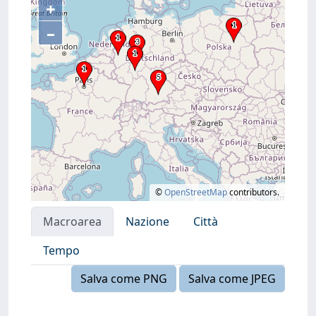
+
–
©
OpenStreetMap
contributors.
Macroarea
Nazione
Città
Tempo
Salva come PNG
Salva come JPEG