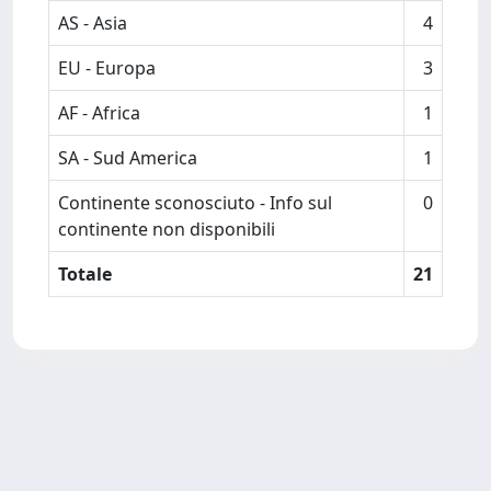
AS - Asia
4
EU - Europa
3
AF - Africa
1
SA - Sud America
1
Continente sconosciuto - Info sul
0
continente non disponibili
Totale
21
Powered by
IRIS
-
about IRIS
-