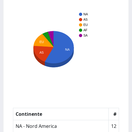
NA
AS
EU
AF
SA
EU
NA
AS
Continente
#
NA - Nord America
12