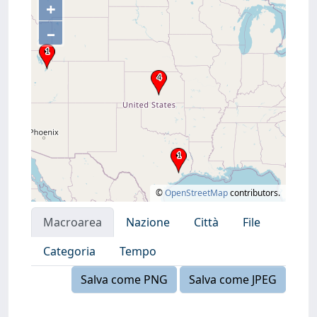
+
–
©
OpenStreetMap
contributors.
Macroarea
Nazione
Città
File
Categoria
Tempo
Salva come PNG
Salva come JPEG