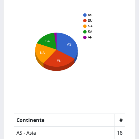
AS
EU
NA
SA
AF
SA
AS
NA
EU
Continente
#
AS - Asia
18