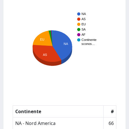
NA
AS
EU
SA
AF
EU
Continente
NA
sconos…
AS
Continente
#
NA - Nord America
66