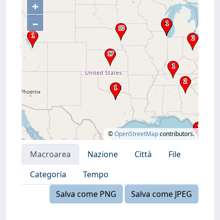
+
–
©
OpenStreetMap
contributors.
Macroarea
Nazione
Città
File
Categoria
Tempo
Salva come PNG
Salva come JPEG