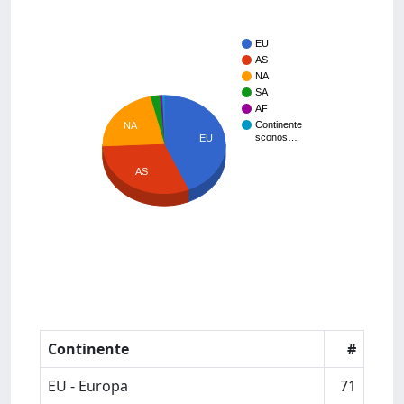
EU
AS
NA
SA
AF
Continente
NA
sconos…
EU
AS
Continente
#
EU - Europa
71