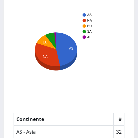
AS
NA
EU
SA
AF
EU
AS
NA
Continente
#
AS - Asia
32