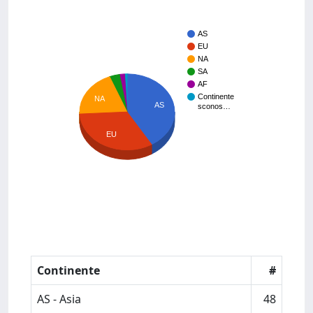
AS
EU
NA
SA
AF
Continente
NA
AS
sconos…
EU
Continente
#
AS - Asia
48