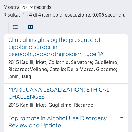
Mostra
records
Risultati 1 - 4 di 4 (tempo di esecuzione: 0.006 secondi).
Clinical insights by the presence of
bipolar disorder in
pseudohypoparathyroidism type 1A
2015 Kadilli, Irket; Colicchio, Salvatore; Guglielmo,
Riccardo; Vollono, Catello; Della Marca, Giacomo;
Janiri, Luigi
MARIJUANA LEGALIZATION: ETHICAL
CHALLENGES
2015 Kadilli, Irket; Guglielmo, Riccardo
Topiramate in Alcohol Use Disorders:
Review and Update.