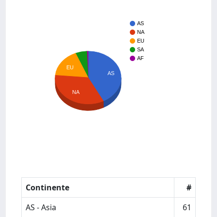
AS
NA
EU
SA
AF
EU
AS
NA
Continente
#
AS - Asia
61