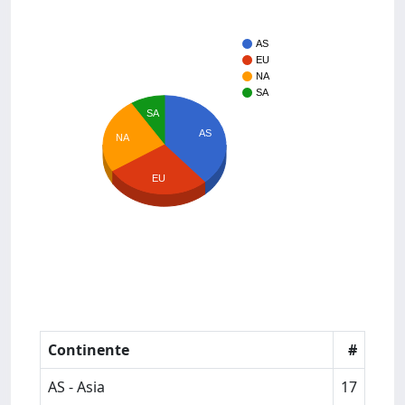
AS
EU
NA
SA
SA
AS
NA
EU
Continente
#
AS - Asia
17