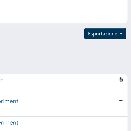
Esportazione
ch
eriment
eriment