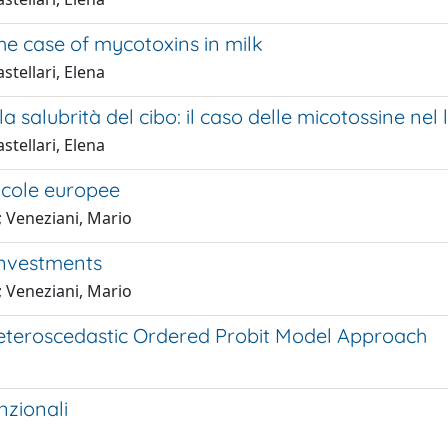
he case of mycotoxins in milk
stellari, Elena
 salubrità del cibo: il caso delle micotossine nel 
stellari, Elena
icole europee
; Veneziani, Mario
Investments
; Veneziani, Mario
A Heteroscedastic Ordered Probit Model Approach
nzionali