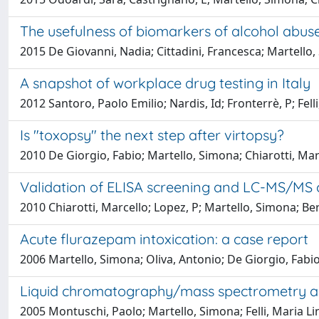
The usefulness of biomarkers of alcohol abuse
2015 De Giovanni, Nadia; Cittadini, Francesca; Martello
A snapshot of workplace drug testing in Italy
2012 Santoro, Paolo Emilio; Nardis, Id; Fronterrè, P; Fel
Is "toxopsy" the next step after virtopsy?
2010 De Giorgio, Fabio; Martello, Simona; Chiarotti, Ma
Validation of ELISA screening and LC-MS/MS co
2010 Chiarotti, Marcello; Lopez, P; Martello, Simona; B
Acute flurazepam intoxication: a case report
2006 Martello, Simona; Oliva, Antonio; De Giorgio, Fabio
Liquid chromatography/mass spectrometry anal
2005 Montuschi, Paolo; Martello, Simona; Felli, Maria Lin