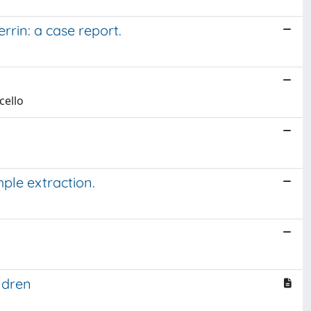
rrin: a case report.
cello
ple extraction.
ldren