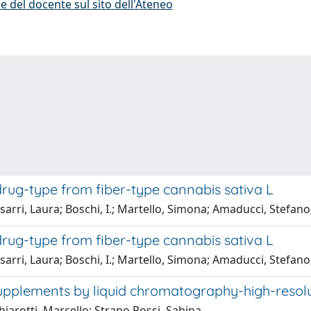
e del docente sul sito dell'Ateneo
 drug-type from fiber-type cannabis sativa L
ssarri, Laura; Boschi, I.; Martello, Simona; Amaducci, Stefano;
 drug-type from fiber-type cannabis sativa L
ssarri, Laura; Boschi, I.; Martello, Simona; Amaducci, Stefano;
 supplements by liquid chromatography-high-reso
iarotti, Marcello; Strano Rossi, Sabina