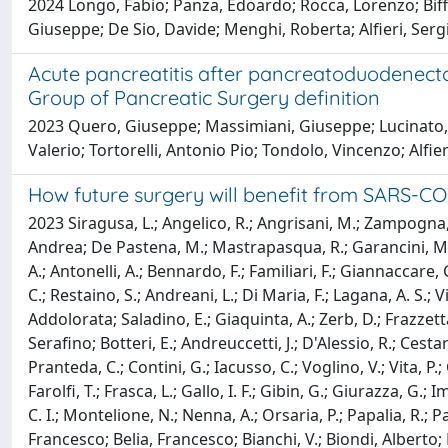
2024 Longo, Fabio; Panza, Edoardo; Rocca, Lorenzo; Biffon
Giuseppe; De Sio, Davide; Menghi, Roberta; Alfieri, Sergi
Acute pancreatitis after pancreatoduodenectom
Group of Pancreatic Surgery definition
2023 Quero, Giuseppe; Massimiani, Giuseppe; Lucinato, Ch
Valerio; Tortorelli, Antonio Pio; Tondolo, Vincenzo; Alfier
How future surgery will benefit from SARS-CO
2023 Siragusa, L.; Angelico, R.; Angrisani, M.; Zampogna, 
Andrea; De Pastena, M.; Mastrapasqua, R.; Garancini, M.; Fron
A.; Antonelli, A.; Bennardo, F.; Familiari, F.; Giannaccare, G
C.; Restaino, S.; Andreani, L.; Di Maria, F.; Lagana, A. S.; Vit
Addolorata; Saladino, E.; Giaquinta, A.; Zerb, D.; Frazzetta, 
Serafino; Botteri, E.; Andreuccetti, J.; D'Alessio, R.; Cestar
Pranteda, C.; Contini, G.; Iacusso, C.; Voglino, V.; Vita, 
Farolfi, T.; Frasca, L.; Gallo, I. F.; Gibin, G.; Giurazza, G
C. I.; Montelione, N.; Nenna, A.; Orsaria, P.; Papalia, R.; Pap
Francesco; Belia, Francesco; Bianchi, V.; Biondi, Alberto; Br