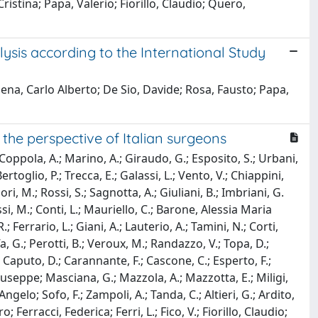
istina; Papa, Valerio; Fiorillo, Claudio; Quero,
ysis according to the International Study
ena, Carlo Alberto; De Sio, Davide; Rosa, Fausto; Papa,
he perspective of Italian surgeons
Coppola, A.; Marino, A.; Giraudo, G.; Esposito, S.; Urbani,
rtoglio, P.; Trecca, E.; Galassi, L.; Vento, V.; Chiappini,
ori, M.; Rossi, S.; Sagnotta, A.; Giuliani, B.; Imbriani, G.
alussi, M.; Conti, L.; Mauriello, C.; Barone, Alessia Maria
; Ferrario, L.; Giani, A.; Lauterio, A.; Tamini, N.; Corti,
ffa, G.; Perotti, B.; Veroux, M.; Randazzo, V.; Topa, D.;
; Caputo, D.; Carannante, F.; Cascone, C.; Esperto, F.;
, Giuseppe; Masciana, G.; Mazzola, A.; Mazzotta, E.; Miligi,
o Angelo; Sofo, F.; Zampoli, A.; Tanda, C.; Altieri, G.; Ardito,
 Ferracci, Federica; Ferri, L.; Fico, V.; Fiorillo, Claudio;