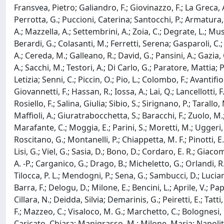
Fransvea, Pietro; Galiandro, F.; Giovinazzo, F.; La Greca, 
Perrotta, G.; Puccioni, Caterina; Santocchi, P.; Armatura, 
A.; Mazzella, A.; Settembrini, A.; Zoia, C.; Degrate, L.; Musu
Berardi, G.; Colasanti, M.; Ferretti, Serena; Gasparoli, C.; 
A.; Cereda, M.; Galleano, R.; David, G.; Pansini, A.; Gazia, 
A.; Sacchi, M.; Testori, A.; Di Carlo, G.; Paratore, Mattia; 
Letizia; Senni, C.; Piccin, O.; Pio, L.; Colombo, F.; Avantifi
Giovannetti, F.; Hassan, R.; Iossa, A.; Lai, Q.; Lancellotti, 
Rosiello, F.; Salina, Giulia; Sibio, S.; Sirignano, P.; Tarall
Maffioli, A.; Giuratrabocchetta, S.; Baracchi, F.; Zuolo, M.; 
Marafante, C.; Moggia, E.; Parini, S.; Moretti, M.; Uggeri, 
Roscitano, G.; Montanelli, P.; Chiappetta, M. F.; Pinotti, E.;
Lisi, G.; Viel, G.; Sasia, D.; Bono, D.; Cordaro, E. R.; Giacom
A. -P.; Carganico, G.; Drago, B.; Micheletto, G.; Orlandi, R
Tilocca, P. L.; Mendogni, P.; Sena, G.; Sambucci, D.; Luciani, 
Barra, F.; Delogu, D.; Milone, E.; Bencini, L.; Aprile, V.; P
Cillara, N.; Deidda, Silvia; Demarinis, G.; Peiretti, E.; Tatti,
F.; Mazzeo, C.; Visaloco, M. G.; Marchetto, C.; Bolognesi, F.;
Caricato, Chiara; Manigrasso, M.; Milone, Maria; Napolitano,