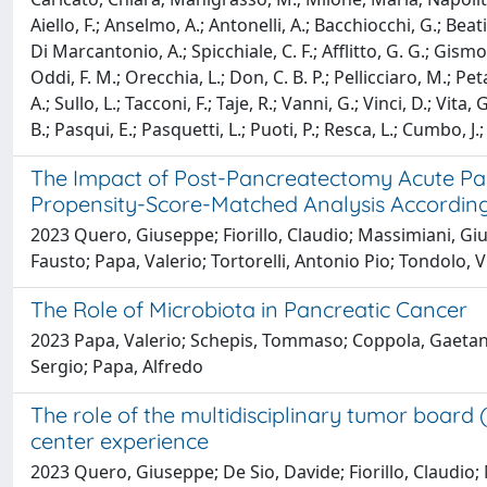
Aiello, F.; Anselmo, A.; Antonelli, A.; Bacchiocchi, G.; Beati,
Di Marcantonio, A.; Spicchiale, C. F.; Afflitto, G. G.; Gismon
Oddi, F. M.; Orecchia, L.; Don, C. B. P.; Pellicciaro, M.; Pe
A.; Sullo, L.; Tacconi, F.; Taje, R.; Vanni, G.; Vinci, D.; Vi
B.; Pasqui, E.; Pasquetti, L.; Puoti, P.; Resca, L.; Cumbo, J
The Impact of Post-Pancreatectomy Acute Pa
Propensity-Score-Matched Analysis According 
2023 Quero, Giuseppe; Fiorillo, Claudio; Massimiani, Giu
Fausto; Papa, Valerio; Tortorelli, Antonio Pio; Tondolo, V
The Role of Microbiota in Pancreatic Cancer
2023 Papa, Valerio; Schepis, Tommaso; Coppola, Gaetano;
Sergio; Papa, Alfredo
The role of the multidisciplinary tumor board 
center experience
2023 Quero, Giuseppe; De Sio, Davide; Fiorillo, Claudio;