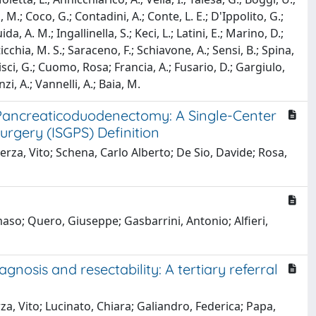
i, M.; Coco, G.; Contadini, A.; Conte, L. E.; D'Ippolito, G.;
a, A. M.; Ingallinella, S.; Keci, L.; Latini, E.; Marino, D.;
ticchia, M. S.; Saraceno, F.; Schiavone, A.; Sensi, B.; Spina,
Chisci, G.; Cuomo, Rosa; Francia, A.; Fusario, D.; Gargiulo,
zi, A.; Vannelli, A.; Baia, M.
Pancreaticoduodenectomy: A Single-Center
urgery (ISGPS) Definition
rza, Vito; Schena, Carlo Alberto; De Sio, Davide; Rosa,
aso; Quero, Giuseppe; Gasbarrini, Antonio; Alfieri,
nosis and resectability: A tertiary referral
a, Vito; Lucinato, Chiara; Galiandro, Federica; Papa,