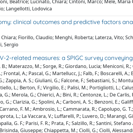
i, Beatrice; Lucinato, Chiara; Cintoni, Marco; Mele, Maria Cr
o; Langellotti, Lodovica
y: clinical outcomes and predictive factors anal
iara; Fiorillo, Claudio; Menghi, Roberta; Laterza, Vito; Sch
i, Sergio
V-2-related measures: a SPIGC survey conveying t
B.; Materazzo, M.; Sorge, R.; Giordano, Lucia; Meniconi, R.; 
tal, A.; Pascal, G.; Martellucc, J.; Falb, F.; Boscarelli, A.; Be
.; Zappia, A. S.; Giuliani, G.; Falcone, F.; Sebastiani, S.; Montu
iello, L.; Berton, F.; Virgilio, E.; Palisi, M.; Portigliotti, L.; C
G.; Merola, G.; Chierici, A.; Bini, R.; Centonze, L.; De Carlis, R.
o, G.; Clarizia, G.; Spolini, A.; Carboni, A. S.; Benzoni, E.; Gali
P.; Carrano, F. M.; Ambrosio, L.; Cammarata, R.; Capolupo, G. T.
.; Improta, L.; La Vaccara, V.; Luffarelli, P.; Luvero, D.; Marangi
alia, G. F.; Parisi, F. R.; Prata, F.; Salzillo, R.; Santini, Stefan
isinda, Giuseppe; Chiappetta, M.; Ciolli, G.; Ciolli, Alessandro;