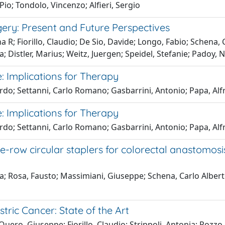
 Pio; Tondolo, Vincenzo; Alfieri, Sergio
rgery: Present and Future Perspectives
 R; Fiorillo, Claudio; De Sio, Davide; Longo, Fabio; Schena, 
 Distler, Marius; Weitz, Juergen; Speidel, Stefanie; Padoy, Ni
: Implications for Therapy
ardo; Settanni, Carlo Romano; Gasbarrini, Antonio; Papa, Al
: Implications for Therapy
ardo; Settanni, Carlo Romano; Gasbarrini, Antonio; Papa, Al
-row circular staplers for colorectal anastomosis 
; Rosa, Fausto; Massimiani, Giuseppe; Schena, Carlo Alberto;
ric Cancer: State of the Art
uero, Giuseppe; Fiorillo, Claudio; Strippoli, Antonia; Pozzo,