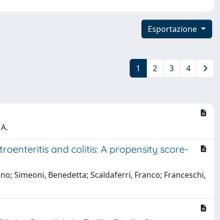
Esportazione
1
2
3
4
 A.
oenteritis and colitis: A propensity score-
no; Simeoni, Benedetta; Scaldaferri, Franco; Franceschi,