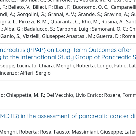
 F.; Bellato, V.; Billeci, F.; Blasi, F.; Buonomo, O. C.; Campanell
di, A.; Gorgolini, G.; Granai, A. V.; Grande, S.; Gravina, A.; Guid
tagna, L.; Pirozzi, B. M.; Quaranta, C.; Rho, M.; Rosina, A.; San
ta, G.; Alba, G.; Badalucco, S.; Carbone, Luigi; Samorani, O. C.; 
.; Ganio, S.; Vizzielli, Giuseppe; Anastasi, M.; Guerra, D.; Roman
ncreatitis (PPAP) on Long-Term Outcomes after 
to the International Study Group of Pancreatic S
seppe; Lucinato, Chiara; Menghi, Roberta; Longo, Fabio; Late
incenzo; Alfieri, Sergio
 Chiappetta, M. F.; Del Vecchio, Livio Enrico; Rozera, Tomm
(MDTB) in the assessment of pancreatic cancer diag
 Menghi, Roberta; Rosa, Fausto; Massimiani, Giuseppe; Laterz