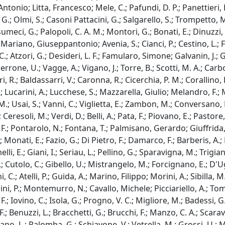
Antonio; Litta, Francesco; Mele, C.; Pafundi, D. P.; Panettieri
G.; Olmi, S.; Casoni Pattacini, G.; Salgarello, S.; Trompetto, 
meci, G.; Palopoli, C. A. M.; Montori, G.; Bonati, E.; Dinuzzi, V. P
Mariano, Giuseppantonio; Avenia, S.; Cianci, P.; Cestino, L.; Fes
C.; Atzori, G.; Desideri, L. F.; Famularo, Simone; Galvanin, J.; 
Perrone, U.; Vagge, A.; Vigano, J.; Torre, B.; Scotti, M. A.; Carb
ori, R.; Baldassarri, V.; Caronna, R.; Cicerchia, P. M.; Corallino
F.; Lucarini, A.; Lucchese, S.; Mazzarella, Giulio; Melandro, F.; 
o, M.; Usai, S.; Vanni, C.; Viglietta, E.; Zambon, M.; Conversano, 
Ceresoli, M.; Verdi, D.; Belli, A.; Pata, F.; Piovano, E.; Pastore,
F.; Pontarolo, N.; Fontana, T.; Palmisano, Gerardo; Giuffrida, M.
 Monati, E.; Fazio, G.; Di Pietro, F.; Damarco, F.; Barberis, A.; 
elli, E.; Giani, I.; Seriau, L.; Pellino, G.; Sparavigna, M.; Trigi
.; Cutolo, C.; Gibello, U.; Mistrangelo, M.; Forcignano, E.; D'U
C.; Atelli, P.; Guida, A.; Marino, Filippo; Morini, A.; Sibilla, M.
apini, P.; Montemurro, N.; Cavallo, Michele; Picciariello, A.; Tom
 F.; Iovino, C.; Isola, G.; Progno, V. C.; Migliore, M.; Badessi, G.
 Benuzzi, L.; Bracchetti, G.; Brucchi, F.; Manzo, C. A.; Scaravill
 L.; Palomba, G.; Schiavone, V.; Vetrella, M.; Grossi, U.; Molet