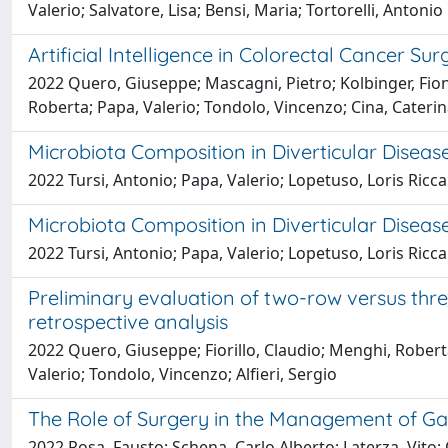
Valerio; Salvatore, Lisa; Bensi, Maria; Tortorelli, Antonio
Artificial Intelligence in Colorectal Cancer Su
2022 Quero, Giuseppe; Mascagni, Pietro; Kolbinger, Fiona
Roberta; Papa, Valerio; Tondolo, Vincenzo; Cina, Caterina;
Microbiota Composition in Diverticular Disease
2022 Tursi, Antonio; Papa, Valerio; Lopetuso, Loris Ricc
Microbiota Composition in Diverticular Disease
2022 Tursi, Antonio; Papa, Valerio; Lopetuso, Loris Ricc
Preliminary evaluation of two-row versus three
retrospective analysis
2022 Quero, Giuseppe; Fiorillo, Claudio; Menghi, Roberta
Valerio; Tondolo, Vincenzo; Alfieri, Sergio
The Role of Surgery in the Management of Gast
2022 Rosa, Fausto; Schena, Carlo Alberto; Laterza, Vito; Q