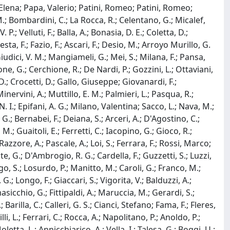
, Elena; Papa, Valerio; Patini, Romeo; Patini, Romeo;
M.; Bombardini, C.; La Rocca, R.; Celentano, G.; Micalef,
.; Velluti, F.; Balla, A.; Bonasia, D. E.; Coletta, D.;
ta, F.; Fazio, F.; Ascari, F.; Desio, M.; Arroyo Murillo, G.
Giudici, V. M.; Mangiameli, G.; Mei, S.; Milana, F.; Pansa,
one, G.; Cerchione, R.; De Nardi, P.; Gozzini, L.; Ottaviani,
, D.; Crocetti, D.; Gallo, Giuseppe; Giovanardi, F.;
Minervini, A.; Muttillo, E. M.; Palmieri, L.; Pasqua, R.;
N. I.; Epifani, A. G.; Milano, Valentina; Sacco, L.; Nava, M.;
 G.; Bernabei, F.; Deiana, S.; Arceri, A.; D'Agostino, C.;
; Guaitoli, E.; Ferretti, C.; Iacopino, G.; Gioco, R.;
Razzore, A.; Pascale, A.; Loi, S.; Ferrara, F.; Rossi, Marco;
ante, G.; D'Ambrogio, R. G.; Cardella, F.; Guzzetti, S.; Luzzi,
go, S.; Losurdo, P.; Manitto, M.; Caroli, G.; Franco, M.;
 G.; Longo, F.; Giaccari, S.; Vigorita, V.; Balduzzi, A.;
asicchio, G.; Fittipaldi, A.; Maruccia, M.; Gerardi, S.;
; Barilla, C.; Calleri, G. S.; Cianci, Stefano; Fama, F.; Fleres,
i, L.; Ferrari, C.; Rocca, A.; Napolitano, P.; Anoldo, P.;
ta, L.; Annicchiarico, A.; Vella, I.; Talesa, G.; Boggi, U.;