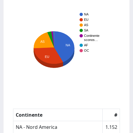
NA
EU
AS
SA
Continente
sconos…
AS
NA
AF
OC
EU
Continente
#
NA - Nord America
1.152