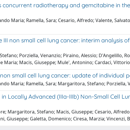
us concurrent radiotherapy and gemcitabine in th
lando Maria; Ramella, Sara; Cesario, Alfredo; Valente, Salvato
II non small cell lung cancer: interim analysis of 
Stefano; Porziella, Venanzio; Piraino, Alessio; D'Angelillo,
e Maria; Macis, Giuseppe; Mule', Antonino; Cardaci, Vittorio; 
n small cell lung cancer: update of individual p
lando Maria; Ramella, Sara; Margaritora, Stefano; Porziella, 
Locally Advanced (IIIa-IIIb) Non-Small Cell Lun
tore; Margaritora, Stefano; Macis, Giuseppe; Cesario, Alfredo
ni, Giuseppe; Galetta, Domenico; Ciresa, Marzia; Vincenzi, 