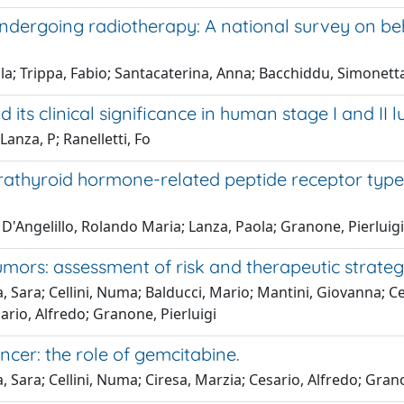
ergoing radiotherapy: A national survey on beha
la; Trippa, Fabio; Santacaterina, Anna; Bacchiddu, Simonett
 its clinical significance in human stage I and I
Lanza, P; Ranelletti, Fo
athyroid hormone-related peptide receptor type 
D'Angelillo, Rolando Maria; Lanza, Paola; Granone, Pierluigi
umors: assessment of risk and therapeutic strateg
 Sara; Cellini, Numa; Balducci, Mario; Mantini, Giovanna; Cell
esario, Alfredo; Granone, Pierluigi
cer: the role of gemcitabine.
, Sara; Cellini, Numa; Ciresa, Marzia; Cesario, Alfredo; Grano