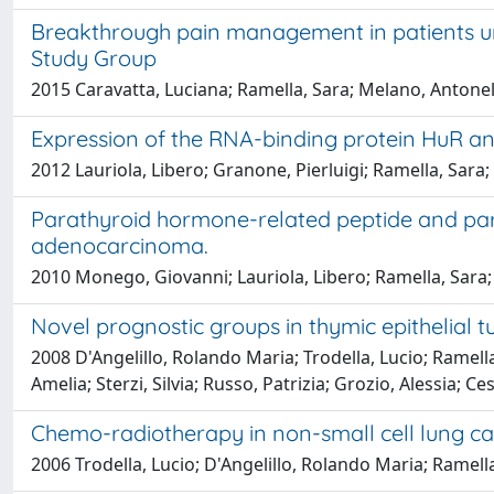
Breakthrough pain management in patients und
Study Group
2015 Caravatta, Luciana; Ramella, Sara; Melano, Antonel
Expression of the RNA-binding protein HuR and
2012 Lauriola, Libero; Granone, Pierluigi; Ramella, Sara; 
Parathyroid hormone-related peptide and par
adenocarcinoma.
2010 Monego, Giovanni; Lauriola, Libero; Ramella, Sara; 
Novel prognostic groups in thymic epithelial t
2008 D'Angelillo, Rolando Maria; Trodella, Lucio; Ramella,
Amelia; Sterzi, Silvia; Russo, Patrizia; Grozio, Alessia; C
Chemo-radiotherapy in non-small cell lung can
2006 Trodella, Lucio; D'Angelillo, Rolando Maria; Ramella