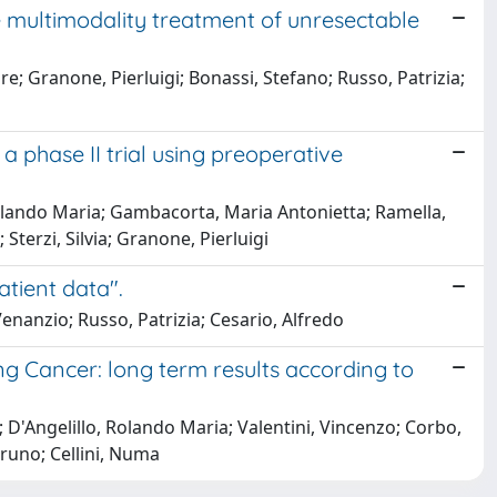
e multimodality treatment of unresectable
re; Granone, Pierluigi; Bonassi, Stefano; Russo, Patrizia;
a phase II trial using preoperative
 Rolando Maria; Gambacorta, Maria Antonietta; Ramella,
Sterzi, Silvia; Granone, Pierluigi
atient data".
Venanzio; Russo, Patrizia; Cesario, Alfredo
g Cancer: long term results according to
; D'Angelillo, Rolando Maria; Valentini, Vincenzo; Corbo,
Bruno; Cellini, Numa